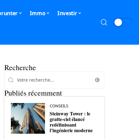
runter
Immo
Investir
Recherche
Publiés récemment
CONSEILS
Steinway Tower : le
gratte-ciel élancé
redéfinissant
l’ingénierie moderne