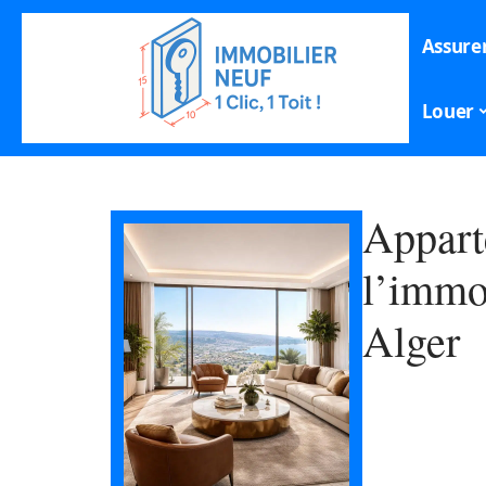
Assure
Louer
Appart
l’immo
Alger