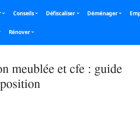
r
Conseils
Défiscaliser
Déménager
Emp
Rénover
on meublée et cfe : guide
position