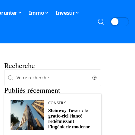
runter
Immo
Investir
Recherche
Publiés récemment
CONSEILS
Steinway Tower : le
gratte-ciel élancé
redéfinissant
l’ingénierie moderne