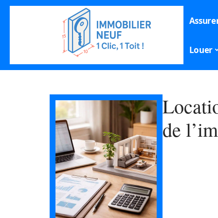
Assure
Louer
Locati
de l’im