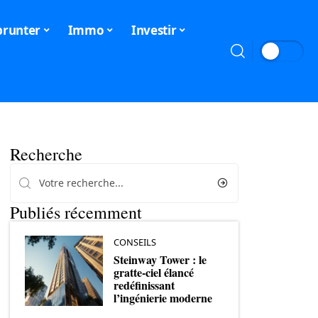
runter
Immo
Investir
Recherche
Publiés récemment
CONSEILS
Steinway Tower : le
gratte-ciel élancé
redéfinissant
l’ingénierie moderne