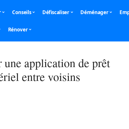
r
Conseils
Défiscaliser
Déménager
Emp
Rénover
r une application de prêt
riel entre voisins