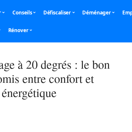
r
Conseils
Défiscaliser
Déménager
Emp
Rénover
ge à 20 degrés : le bon
mis entre confort et
 énergétique