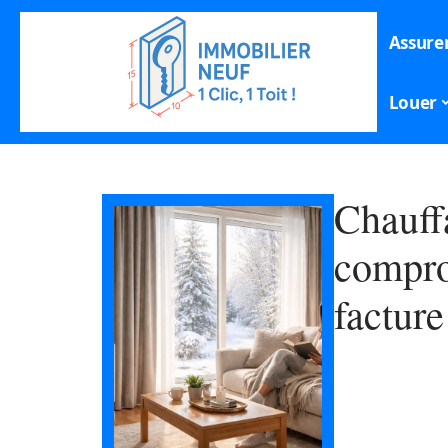
Assure
Louer
Chauffa
compro
facture