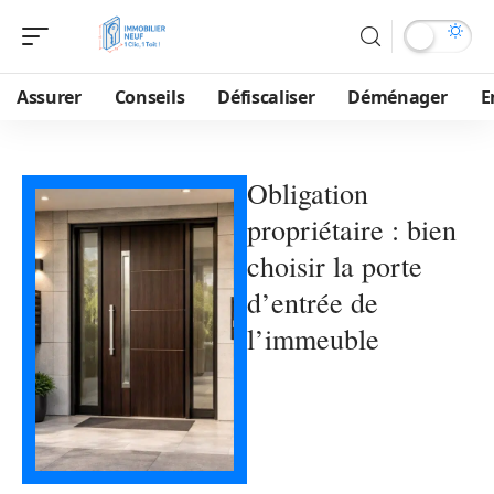
Assurer
Conseils
Défiscaliser
Déménager
E
Obligation
propriétaire : bien
choisir la porte
d’entrée de
l’immeuble