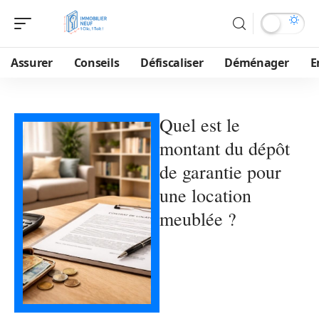
Assurer
Conseils
Défiscaliser
Déménager
E
Quel est le
montant du dépôt
de garantie pour
une location
meublée ?