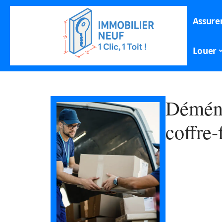
Assure
Louer
Déména
coffre-