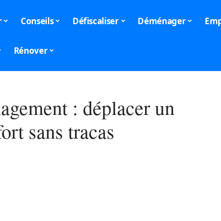
r
Conseils
Défiscaliser
Déménager
Emp
Rénover
gement : déplacer un
fort sans tracas