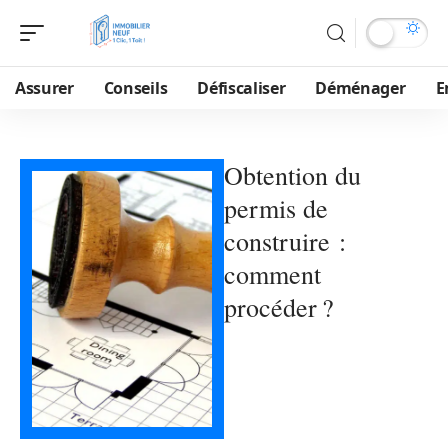
Assurer
Conseils
Défiscaliser
Déménager
E
Obtention du
permis de
construire :
comment
procéder ?