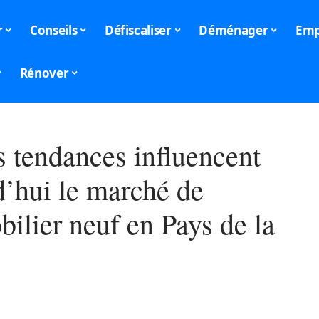
r
Conseils
Défiscaliser
Déménager
Emp
Rénover
s tendances influencent
d’hui le marché de
ilier neuf en Pays de la