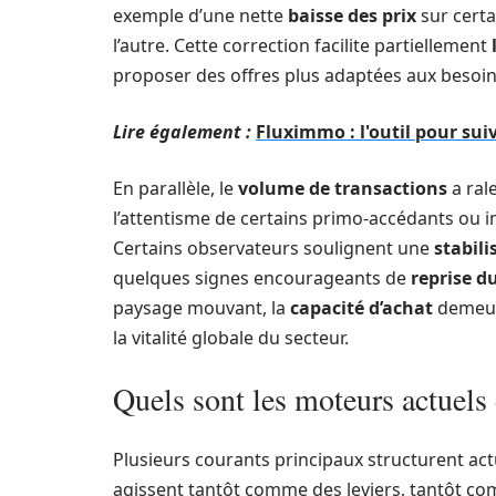
exemple d’une nette
baisse des prix
sur certa
l’autre. Cette correction facilite partiellement
proposer des offres plus adaptées aux besoi
Lire également :
Fluximmo : l'outil pour sui
En parallèle, le
volume de transactions
a ral
l’attentisme de certains primo-accédants ou in
Certains observateurs soulignent une
stabil
quelques signes encourageants de
reprise d
paysage mouvant, la
capacité d’achat
demeure
la vitalité globale du secteur.
Quels sont les moteurs actuels 
Plusieurs courants principaux structurent ac
agissent tantôt comme des leviers, tantôt com