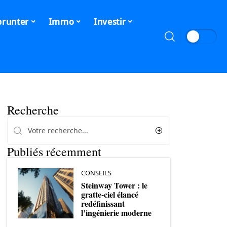
runter
Immo
Investir
Recherche
Publiés récemment
CONSEILS
Steinway Tower : le
gratte-ciel élancé
redéfinissant
l’ingénierie moderne